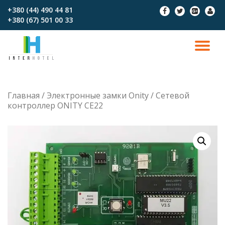
+380 (44) 490 44 81
fa-
fa-
fa-
fa-
+380 (67)‎‎ 501 00 33
facebook
twitter
google-
user
Перейти
plus-
к
square
содержимому
ПО
СК
Главная
/
Электронные замки Onity
/ Сетевой
Н
контроллер ONITY CE22