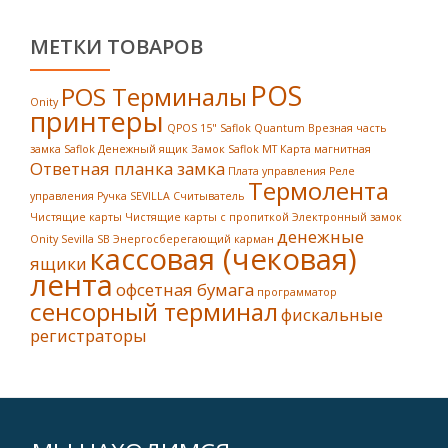
МЕТКИ ТОВАРОВ
POS
POS Терминалы
Onity
принтеры
QPOS 15"
Saflok Quantum
Врезная часть
замка Saflok
Денежный ящик
Замок Saflok MT
Карта магнитная
Ответная планка замка
Плата управления
Реле
Термолента
управления
Ручка SEVILLA
Считыватель
Чистящие карты
Чистящие карты с пропиткой
Электронный замок
денежные
Onity Sevilla SB
Энергосберегающий карман
кассовая (чековая)
ящики
лента
офсетная бумага
программатор
сенсорный терминал
фискальные
регистраторы