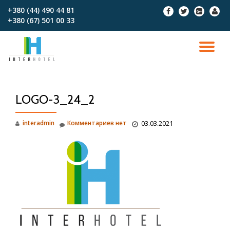
+380 (44) 490 44 81
fa-
fa-
fa-
fa-
+380 (67)‎‎ 501 00 33
facebook
twitter
google-
user
Перейти
plus-
к
square
содержимому
ПО
СК
LOGO-3_24_2
Н
interadmin
Комментариев нет
03.03.2021