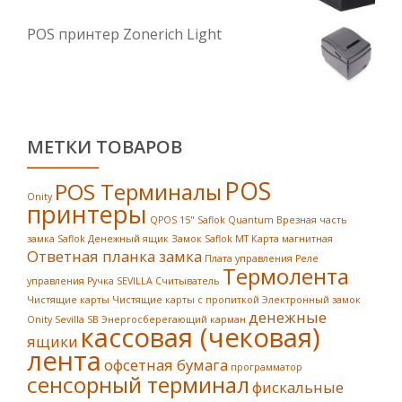
POS принтер Zonerich Light
МЕТКИ ТОВАРОВ
POS
POS Терминалы
Onity
принтеры
QPOS 15"
Saflok Quantum
Врезная часть
замка Saflok
Денежный ящик
Замок Saflok MT
Карта магнитная
Ответная планка замка
Плата управления
Реле
Термолента
управления
Ручка SEVILLA
Считыватель
Чистящие карты
Чистящие карты с пропиткой
Электронный замок
денежные
Onity Sevilla SB
Энергосберегающий карман
кассовая (чековая)
ящики
лента
офсетная бумага
программатор
сенсорный терминал
фискальные