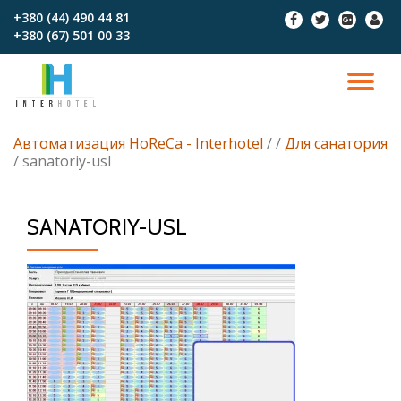
+380 (44) 490 44 81
fa-
fa-
fa-
fa-
+380 (67)‎‎ 501 00 33
facebook
twitter
google-
user
Перейти
plus-
к
square
содержимому
ПО
СК
Автоматизация HoReCa - Interhotel
/
/
Для санатория
/
sanatoriy-usl
Н
SANATORIY-USL