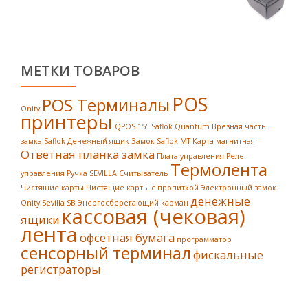
МЕТКИ ТОВАРОВ
POS
POS Терминалы
Onity
принтеры
QPOS 15"
Saflok Quantum
Врезная часть
замка Saflok
Денежный ящик
Замок Saflok MT
Карта магнитная
Ответная планка замка
Плата управления
Реле
Термолента
управления
Ручка SEVILLA
Считыватель
Чистящие карты
Чистящие карты с пропиткой
Электронный замок
денежные
Onity Sevilla SB
Энергосберегающий карман
кассовая (чековая)
ящики
лента
офсетная бумага
программатор
сенсорный терминал
фискальные
регистраторы