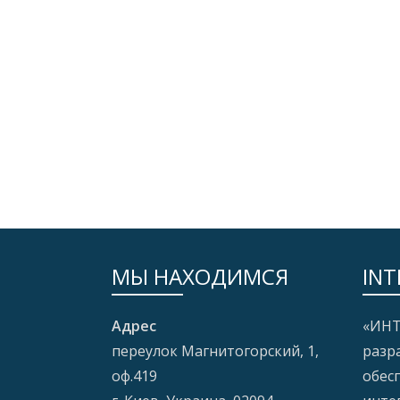
МЫ НАХОДИМСЯ
INT
Адрес
«ИНТ
переулок Магнитогорский, 1,
разр
оф.419
обес