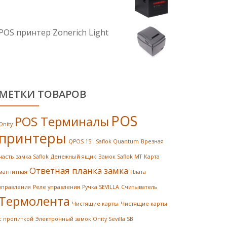
POS принтер Zonerich Light
МЕТКИ ТОВАРОВ
POS
POS Терминалы
Onity
принтеры
QPOS 15"
Saflok Quantum
Врезная
часть замка Saflok
Денежный ящик
Замок Saflok MT
Карта
Ответная планка замка
магнитная
Плата
управления
Реле управления
Ручка SEVILLA
Считыватель
Термолента
Чистящие карты
Чистящие карты
с пропиткой
Электронный замок Onity Sevilla SB