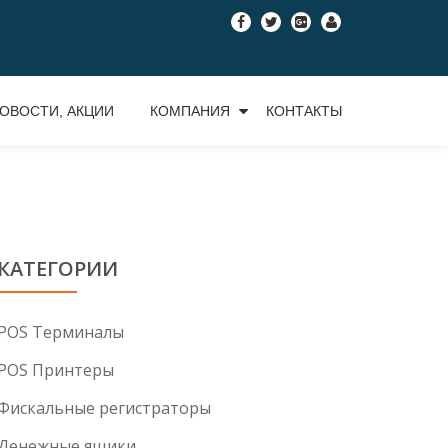
fa-
fa-
fa-
fa-
facebook
twitter
google-
user
plus-
square
ОВОСТИ, АКЦИИ
КОМПАНИЯ
КОНТАКТЫ
КАТЕГОРИИ
POS Tерминалы
POS Принтеры
Фискальные регистраторы
Денежные ящики