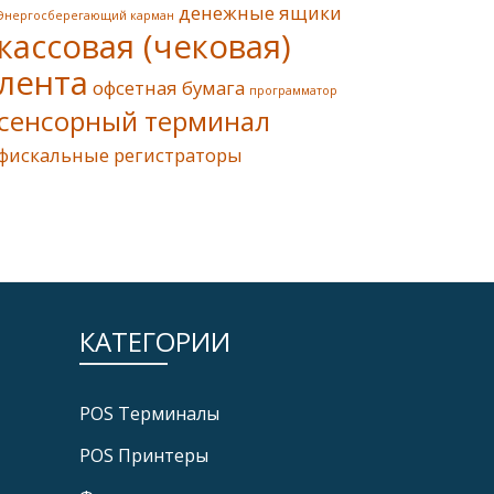
денежные ящики
Энергосберегающий карман
кассовая (чековая)
лента
офсетная бумага
программатор
сенсорный терминал
фискальные регистраторы
КАТЕГОРИИ
POS Tерминалы
POS Принтеры