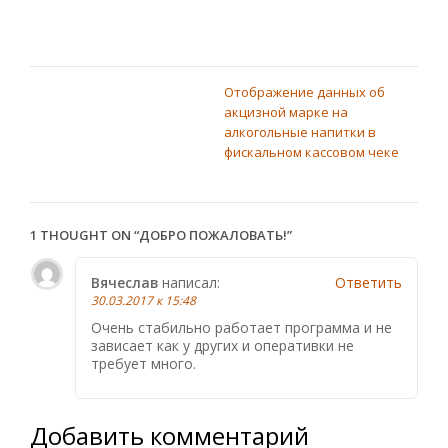
окне)
в
окне)
новом
окне)
Отображение данных об
НАВИГАЦИЯ
акцизной марке на
алкогольные напитки в
ПО
фискальном кассовом чеке
ЗАПИСЯМ
1 THOUGHT ON “
ДОБРО ПОЖАЛОВАТЬ!
”
Вячеслав
написал:
Ответить
30.03.2017 к 15:48
Очень стабильно работает программа и не
зависает как у других и оперативки не
требует много.
Добавить комментарий