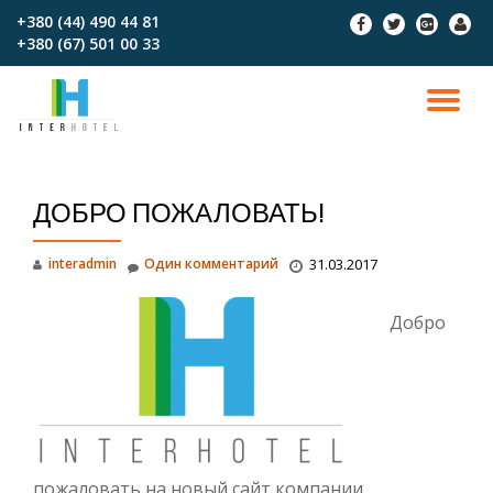
+380 (44) 490 44 81
fa-
fa-
fa-
fa-
+380 (67)‎‎ 501 00 33
facebook
twitter
google-
user
Перейти
plus-
к
square
содержимому
ПО
СК
ДОБРО ПОЖАЛОВАТЬ!
Н
interadmin
Один комментарий
31.03.2017
Добро
пожаловать на новый сайт компании