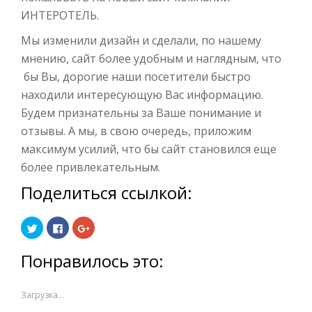
ИНТЕРОТЕЛЬ.
Мы изменили дизайн и сделали, по нашему
мнению, сайт более удобным и наглядным, что
бы Вы, дорогие наши посетители быстро
находили интересующую Вас информацию.
Будем признательны за Ваше понимание и
отзывы. А мы, в свою очередь, приложим
максимум усилий, что бы сайт становился еще
более привлекательным.
Поделиться ссылкой:
Нажмите,
Нажмите
Нажмите,
чтобы
здесь,
чтобы
поделиться
чтобы
поделиться
Понравилось это:
на
поделиться
в
Twitter
контентом
Google+
(Открывается
на
(Открывается
в
Facebook.
в
Загрузка...
новом
(Открывается
новом