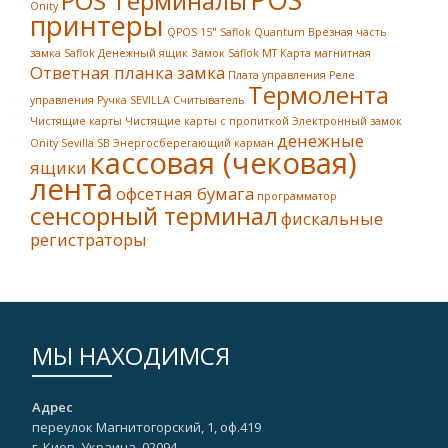
POS Терминалы
Onity
принтеры
QPOS 15"
Saflok Quantum
Врезная часть
замка Saflok
Денежный ящик
Замок Saflok MT
Карта магнитная
Ответная планка замка
Плата управления
Реле
Термолента
управления
Ручка SEVILLA
Считыватель
Чистящие карты
Чистящие карты с пропиткой
Электронный замок
денежные
Onity Sevilla SB
Энергосберегающий карман
кассовая (чековая)
ящики
лента
офсетная бумага
программатор
сенсорный терминал
фискальные
регистраторы
МЫ НАХОДИМСЯ
Адрес
переулок Магнитогорский, 1, оф.419
г. Киев, Украина, 02094