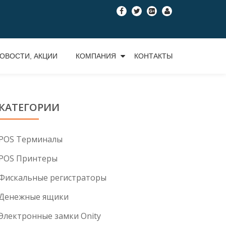
fa-
fa-
fa-
fa-
facebook
twitter
google-
user
plus-
square
ОВОСТИ, АКЦИИ
КОМПАНИЯ
КОНТАКТЫ
КАТЕГОРИИ
POS Tерминалы
POS Принтеры
Фискальные регистраторы
Денежные ящики
Электронные замки Onity