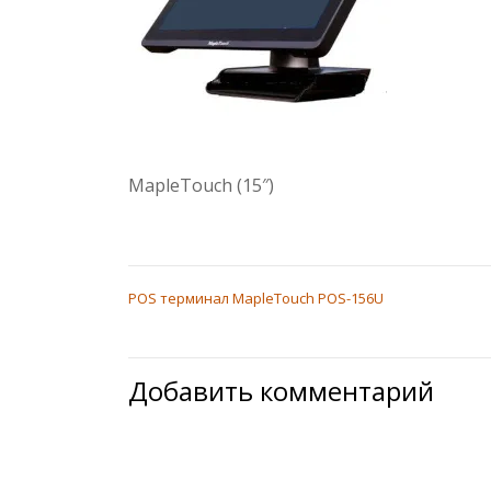
MapleTouch (15″)
POS терминал MapleTouch POS-156U
НАВИГАЦИЯ
ПО
ЗАПИСЯМ
Добавить комментарий