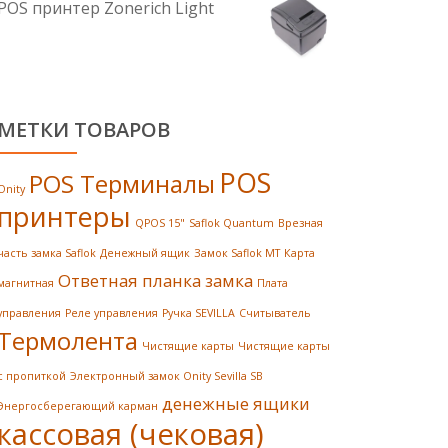
POS принтер Zonerich Light
МЕТКИ ТОВАРОВ
POS
POS Терминалы
Onity
принтеры
QPOS 15"
Saflok Quantum
Врезная
часть замка Saflok
Денежный ящик
Замок Saflok MT
Карта
Ответная планка замка
магнитная
Плата
управления
Реле управления
Ручка SEVILLA
Считыватель
Термолента
Чистящие карты
Чистящие карты
с пропиткой
Электронный замок Onity Sevilla SB
денежные ящики
Энергосберегающий карман
кассовая (чековая)