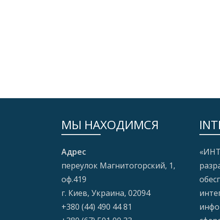
МЫ НАХОДИМСЯ
INT
Адрес
«ИНТ
переулок Магнитогорский, 1,
разр
оф.419
обес
г. Киев, Украина, 02094
инте
+380 (44) 490 44 81
инфо