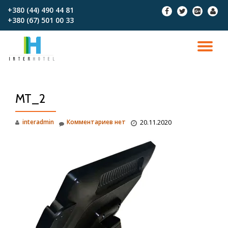
+380 (44) 490 44 81
fa-
fa-
fa-
fa-
+380 (67)‎‎ 501 00 33
facebook
twitter
google-
user
Перейти
plus-
к
square
содержимому
ПО
СК
MT_2
Н
interadmin
Комментариев нет
20.11.2020