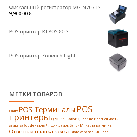
Фискальный регистратор MG-N707TS
9,900.00
₴
POS принтер RTPOS 80 S
POS принтер Zonerich Light
МЕТКИ ТОВАРОВ
POS
POS Терминалы
Onity
принтеры
QPOS 15"
Saflok Quantum
Врезная часть
замка Saflok
Денежный ящик
Замок Saflok MT
Карта магнитная
Ответная планка замка
Плата управления
Реле