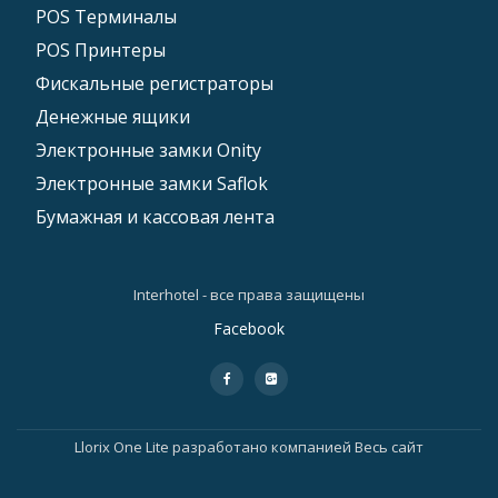
POS Tерминалы
POS Принтеры
Фискальные регистраторы
Денежные ящики
Электронные замки Onity
Электронные замки Saflok
Бумажная и кассовая лента
Interhotel - все права защищены
Дополнительное
Facebook
меню
fa-
fa-
facebook
google-
plus-
square
Llorix One Lite
разработано компанией
Весь сайт