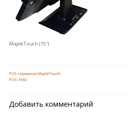
MapleTouch (15″)
POS терминал MapleTouch
НАВИГАЦИЯ
POS-156U
ПО
ЗАПИСЯМ
Добавить комментарий