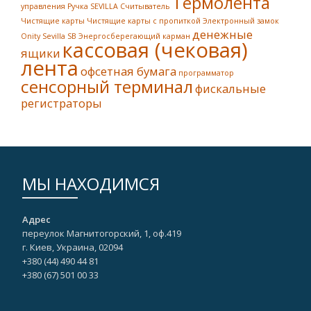
Термолента
управления
Ручка SEVILLA
Считыватель
Чистящие карты
Чистящие карты с пропиткой
Электронный замок
денежные
Onity Sevilla SB
Энергосберегающий карман
кассовая (чековая)
ящики
лента
офсетная бумага
программатор
сенсорный терминал
фискальные
регистраторы
МЫ НАХОДИМСЯ
Адрес
переулок Магнитогорский, 1, оф.419
г. Киев, Украина, 02094
+380 (44) 490 44 81
+380 (67)‎ 501 00 33