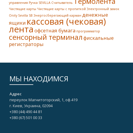
Термолента
управления
Ручка SEVILLA
Считыватель
Чистящие карты
Чистящие карты с пропиткой
Электронный замок
денежные
Onity Sevilla SB
Энергосберегающий карман
кассовая (чековая)
ящики
лента
офсетная бумага
программатор
сенсорный терминал
фискальные
регистраторы
МЫ НАХОДИМСЯ
Адрес
переулок Магнитогорский, 1, оф.419
г. Киев, Украина, 02094
+380 (44) 490 44 81
+380 (67)‎ 501 00 33