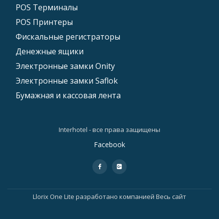
POS Tерминалы
POS Принтеры
Фискальные регистраторы
Денежные ящики
Электронные замки Onity
Электронные замки Saflok
Бумажная и кассовая лента
Interhotel - все права защищены
Дополнительное
Facebook
меню
fa-
fa-
facebook
google-
plus-
square
Llorix One Lite
разработано компанией
Весь сайт