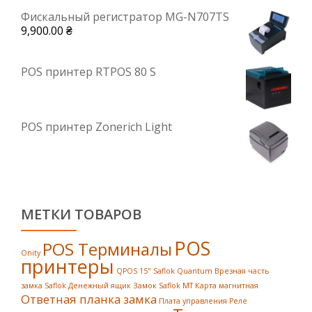
Фискальный регистратор MG-N707TS
9,900.00
₴
POS принтер RTPOS 80 S
POS принтер Zonerich Light
МЕТКИ ТОВАРОВ
POS
POS Терминалы
Onity
принтеры
QPOS 15"
Saflok Quantum
Врезная часть
замка Saflok
Денежный ящик
Замок Saflok MT
Карта магнитная
Ответная планка замка
Плата управления
Реле