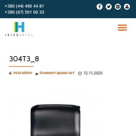
+380 (44) 490 44 81
fa-
fa-
fa-
fa-
+380 (67)‎‎ 501 00 33
facebook
twitter
google-
user
Перейти
plus-
к
square
содержимому
ПО
СК
304T3_8
Н
interadmin
Комментариев нет
12.11.2020