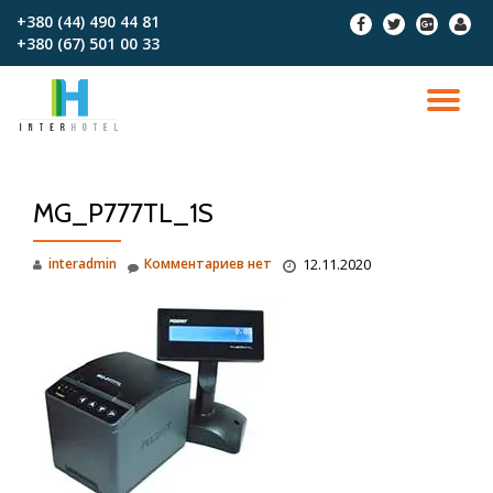
+380 (44) 490 44 81
fa-
fa-
fa-
fa-
+380 (67)‎‎ 501 00 33
facebook
twitter
google-
user
Перейти
plus-
к
square
содержимому
ПО
СК
MG_P777TL_1S
Н
interadmin
Комментариев нет
12.11.2020