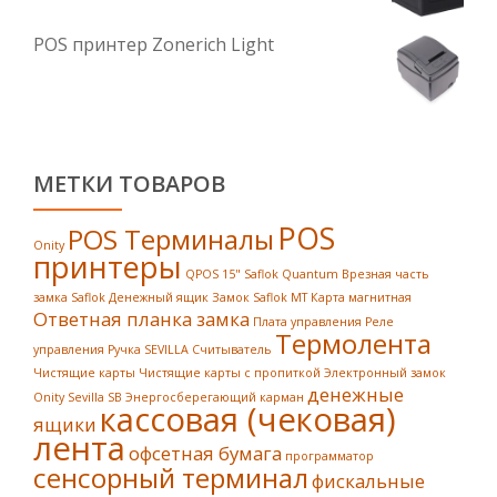
POS принтер Zonerich Light
МЕТКИ ТОВАРОВ
POS
POS Терминалы
Onity
принтеры
QPOS 15"
Saflok Quantum
Врезная часть
замка Saflok
Денежный ящик
Замок Saflok MT
Карта магнитная
Ответная планка замка
Плата управления
Реле
Термолента
управления
Ручка SEVILLA
Считыватель
Чистящие карты
Чистящие карты с пропиткой
Электронный замок
денежные
Onity Sevilla SB
Энергосберегающий карман
кассовая (чековая)
ящики
лента
офсетная бумага
программатор
сенсорный терминал
фискальные