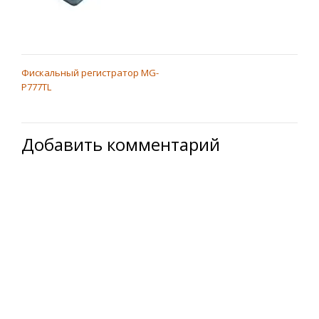
Фискальный регистратор MG-
НАВИГАЦИЯ
P777TL
ПО
ЗАПИСЯМ
Добавить комментарий