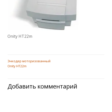
Onity HT22m
Энкодер моторизованный
НАВИГАЦИЯ
Onity HT22m
ПО
ЗАПИСЯМ
Добавить комментарий