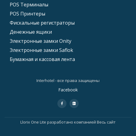
POS Tерминалы
POS Принтеры
Фискальные регистраторы
Денежные ящики
Электронные замки Onity
Электронные замки Saflok
Бумажная и кассовая лента
Interhotel - все права защищены
Дополнительное
Facebook
меню
fa-
fa-
facebook
google-
plus-
square
Llorix One Lite
разработано компанией
Весь сайт