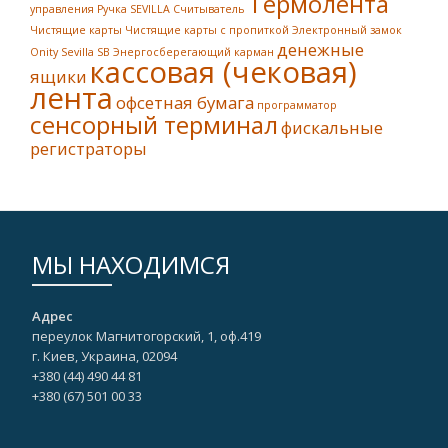
Термолента
управления
Ручка SEVILLA
Считыватель
Чистящие карты
Чистящие карты с пропиткой
Электронный замок
денежные
Onity Sevilla SB
Энергосберегающий карман
кассовая (чековая)
ящики
лента
офсетная бумага
программатор
сенсорный терминал
фискальные
регистраторы
МЫ НАХОДИМСЯ
Адрес
переулок Магнитогорский, 1, оф.419
г. Киев, Украина, 02094
+380 (44) 490 44 81
+380 (67)‎ 501 00 33