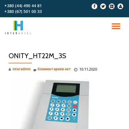
+380 (44) 490 44 81
fa-
fa-
fa-
fa-
+380 (67)‎‎ 501 00 33
facebook
twitter
google-
user
Перейти
plus-
к
square
содержимому
ПО
СК
ONITY_HT22M_3S
Н
interadmin
Комментариев нет
10.11.2020