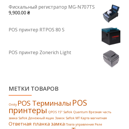
Фискальный регистратор MG-N707TS
9,900.00
₴
POS принтер RTPOS 80 S
POS принтер Zonerich Light
МЕТКИ ТОВАРОВ
POS
POS Терминалы
Onity
принтеры
QPOS 15"
Saflok Quantum
Врезная часть
замка Saflok
Денежный ящик
Замок Saflok MT
Карта магнитная
Ответная планка замка
Плата управления
Реле