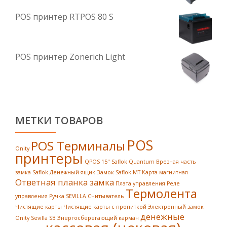
POS принтер RTPOS 80 S
POS принтер Zonerich Light
МЕТКИ ТОВАРОВ
POS
POS Терминалы
Onity
принтеры
QPOS 15"
Saflok Quantum
Врезная часть
замка Saflok
Денежный ящик
Замок Saflok MT
Карта магнитная
Ответная планка замка
Плата управления
Реле
Термолента
управления
Ручка SEVILLA
Считыватель
Чистящие карты
Чистящие карты с пропиткой
Электронный замок
денежные
Onity Sevilla SB
Энергосберегающий карман