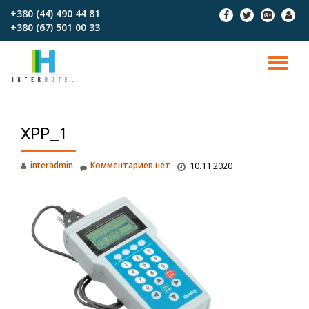
+380 (44) 490 44 81
fa-
fa-
fa-
fa-
+380 (67)‎‎ 501 00 33
facebook
twitter
google-
user
Перейти
plus-
к
square
содержимому
ПО
СК
XPP_1
Н
interadmin
Комментариев нет
10.11.2020